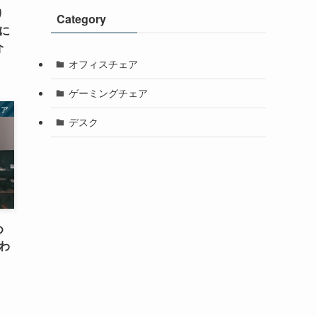
り
Category
に
介
オフィスチェア
ゲーミングチェア
ェア
デスク
め
わ