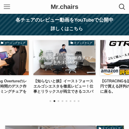
Mr.chairs
各チェアのレビュー動画をYouTubeで公開中
詳しくはこちら
ゲーミングチェア
オフィスチェア
 Overtureのレ
【知らないと損】イーストフォース
【GTRACING
短時間のデスク作
エルゴシエスタを徹底レビュー！仕
円で買える評判
ーミングチェアを
事とリラックスが両立できるコスパ
に座る。
最強の一脚
オフィスチェア