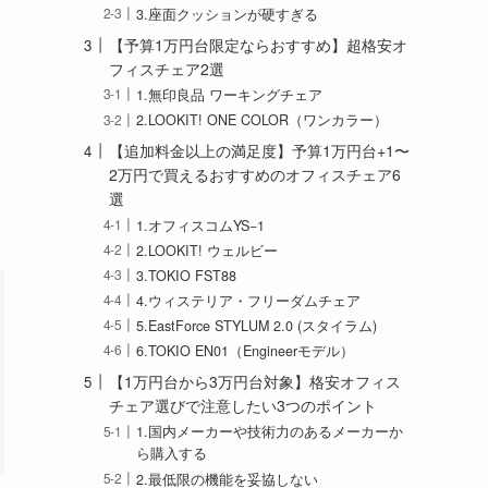
3.座面クッションが硬すぎる
【予算1万円台限定ならおすすめ】超格安オ
フィスチェア2選
1.無印良品 ワーキングチェア
2.LOOKIT! ONE COLOR（ワンカラー）
【追加料金以上の満足度】予算1万円台+1〜
2万円で買えるおすすめのオフィスチェア6
選
1.オフィスコムYS−1
2.LOOKIT! ウェルビー
3.TOKIO FST88
4.ウィステリア・フリーダムチェア
5.EastForce STYLUM 2.0 (スタイラム)
6.TOKIO EN01（Engineerモデル）
【1万円台から3万円台対象】格安オフィス
チェア選びで注意したい3つのポイント
1.国内メーカーや技術力のあるメーカーか
ら購入する
2.最低限の機能を妥協しない