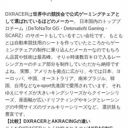
DXRACERは
世界中の競技会で公式ゲーミングチェアと
して選ばれているほどのメーカー
。 日本国内のトッププ
ロチーム（DeToNaTor GG・DetonatioN Gaming・
SCARZ）のサポートもしているすごい会社です。 もとも
とは自動車競技用のシートを作っていたところからゲー
ミングチェアの制作に乗り込んだメーカーなのでもちろ
ん品質や技術は最高峰。 そりゃ時速数百キロで入るレー
シングカーのチェア部分を制作していただから納得です
よね。 実際、アメリカを拠点に広がり、今では日本、ヨ
ーロッパ、中国、オーストラリア、南米ブラジル、韓
国、台湾などなe-sport先進国で愛用されています。 それ
ゆえにサイズが大きいキングシリーズからクイーンシリ
ーズ、座面幅が広いドリフティングやキングとレーシン
グの中間サイズのヴァルキリーシリーズなど。 選択肢も
豊富です。
【比較】DXRACER
と
AKRACINGの違い