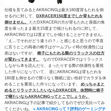
仕様を見てみるとAKRACINGは最大180度背もたれを倒
せるのに対して、
DXRACER150度までしか背もたれを
倒せません。
ただDXRACERの方が背もたれと座面の角
度を保ったまま最大15度まで傾けられるのに対して、
AKRACINGでは12度までしか傾けることができません。
「え…でそれがどう違うの？」と感じると思うので率直
に言うとこの両者の椅子はゲームプレイ時の快適性には
差はないですが、
椅子にもたれる際のリラックスの仕方
が変わってきます。
なのでDXRACERではリラックス
しながら本を読んだり、まったりする際の快適性を重視
した作りになっていて、 逆にAKRACINGは背もたれを
180度も倒せるので限りなく睡眠に近い恰好でカラダを休
めることを重視した作りになっています。
めっちゃまと
めるとリラックスしたいならDXRACER、
休憩時に椅子
で寝たいならAKRACINGってとこでしょうか。
AKRACINGは下の記事で紹介してるのでぜひ見比べてみ
てくださいね。
» AKRACINGって？評判のゲーミングチ