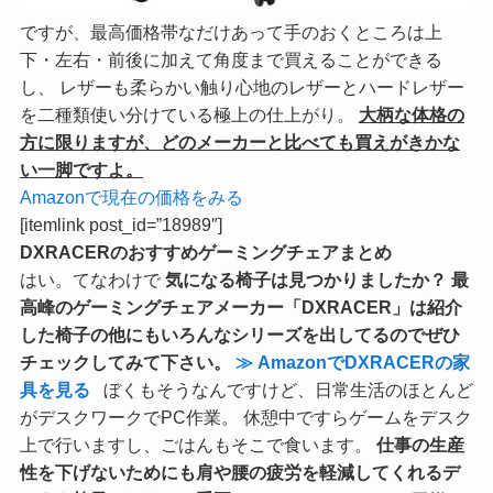
ですが、最高価格帯なだけあって手のおくところは上
下・左右・前後に加えて角度まで買えることができる
し、 レザーも柔らかい触り心地のレザーとハードレザー
を二種類使い分けている極上の仕上がり。
大柄な体格の
方に限りますが、どのメーカーと比べても買えがきかな
い一脚ですよ。
Amazonで現在の価格をみる
[itemlink post_id=”18989″]
DXRACER
のおすすめ
ゲーミングチェア
まとめ
はい。てなわけで
気になる椅子は見つかりましたか？
最
高峰のゲーミングチェアメーカー「DXRACER」は紹介
した椅子の他にもいろんなシリーズを出してるのでぜひ
チェックしてみて下さい。
≫ AmazonでDXRACERの家
具を見る
ぼくもそうなんですけど、日常生活のほとんど
がデスクワークでPC作業。 休憩中ですらゲームをデスク
上で行いますし、ごはんもそこで食います。
仕事の生産
性を下げないためにも肩や腰の疲労を軽減してくれるデ