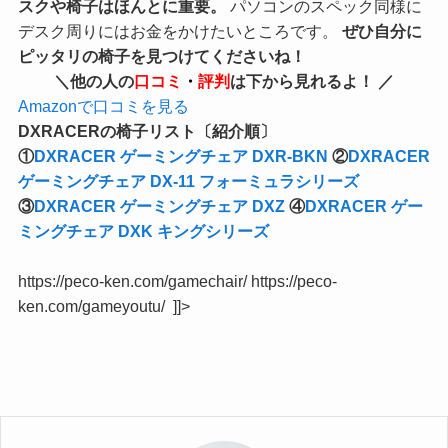
スクや椅子はほんとに重要。
パソコンのスペック同様に
デスク周りにはお金をかけたいところです。
ぜひ自分に
ピッタリの椅子を見つけ
てくださいね！
＼他の人の
口コミ
・
評判
は下から見れるよ！ ／
Amazonで口コミを見る
DXRACERの椅子リスト〔紹介順〕
①
DXRACER ゲーミングチェア DXR-BKN
②
DXRACER
ゲーミングチェア DX-11 フォーミュラシリーズ
③
DXRACER ゲーミングチェア DXZ
④
DXRACER ゲー
ミングチェア DXK キングシリーズ
https://peco-ken.com/gamechair/ https://peco-
ken.com/gameyoutu/ ]]>