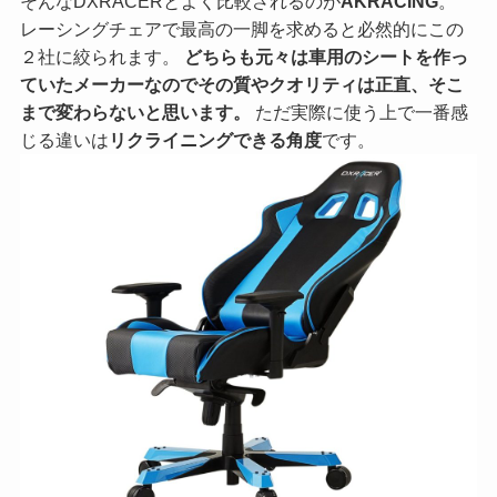
そんなDXRACERとよく比較されるのが
AKRACING
。
レーシングチェアで最高の一脚を求めると必然的にこの
２社に絞られます。
どちらも元々は車用のシートを作っ
ていたメーカーなのでその質やクオリティは正直、そこ
まで変わらないと思います。
ただ実際に使う上で一番感
じる違いは
リクライニングできる角度
です。